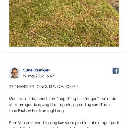
Sune Raunkjær
19. maj 2026 16:47
DET HANDLER JO NOK KUN OM LØKKE..!
Men - skulle det handle om “noget” og ikke “nogen” - så er det
et fremragende oplæg til et regeringsgrundlag som Troels
Lund Poulsen har fremlagt i dag.
Som Venstre-mand kan jeg kun være glad for, at mit eget parti