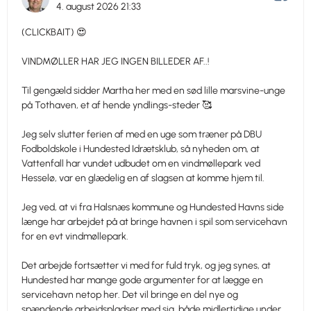
4. august 2026 21:33
(CLICKBAIT) 😍
VINDMØLLER HAR JEG INGEN BILLEDER AF..!
Til gengæld sidder Martha her med en sød lille marsvine-unge
på Tothaven, et af hende yndlings-steder 🥰
Jeg selv slutter ferien af med en uge som træner på DBU
Fodboldskole i Hundested Idrætsklub, så nyheden om, at
Vattenfall har vundet udbudet om en vindmøllepark ved
Hesselø, var en glædelig en af slagsen at komme hjem til.
Jeg ved, at vi fra Halsnæs kommune og Hundested Havns side
længe har arbejdet på at bringe havnen i spil som servicehavn
for en evt vindmøllepark.
Det arbejde fortsætter vi med for fuld tryk, og jeg synes, at
Hundested har mange gode argumenter for at lægge en
servicehavn netop her. Det vil bringe en del nye og
spændende arbejdspladser med sig, både midlertidige under