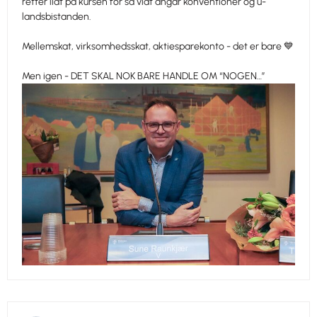
retter lidt på kursen for så vidt angår konventioner og u-
landsbistanden.
Mellemskat, virksomhedsskat, aktiesparekonto - det er bare 💙
Men igen - DET SKAL NOK BARE HANDLE OM “NOGEN…”