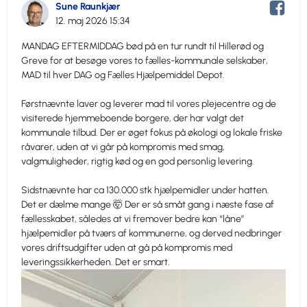
Sune Raunkjær
12. maj 2026 15:34
MANDAG EFTERMIDDAG bød på en tur rundt til Hillerød og
Greve for at besøge vores to fælles-kommunale selskaber,
MAD til hver DAG og Fælles Hjælpemiddel Depot.
Førstnævnte laver og leverer mad til vores plejecentre og de
visiterede hjemmeboende borgere, der har valgt det
kommunale tilbud. Der er øget fokus på økologi og lokale friske
råvarer, uden at vi går på kompromis med smag,
valgmuligheder, rigtig kød og en god personlig levering.
Sidstnævnte har ca 130.000 stk hjælpemidler under hatten.
Det er dælme mange 🤯 Der er så småt gang i næste fase af
fællesskabet, således at vi fremover bedre kan “låne”
hjælpemidler på tværs af kommunerne, og derved nedbringer
vores driftsudgifter uden at gå på kompromis med
leveringssikkerheden. Det er smart.