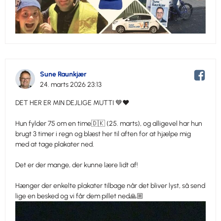
Sune Raunkjær
24. marts 2026 23:13
DET HER ER MIN DEJLIGE MUTTI 💙❤️
Hun fylder 75 om en time🇩🇰 (25. marts), og alligevel har hun
brugt 3 timer i regn og blæst her til aften for at hjælpe mig
med at tage plakater ned.
Det er der mange, der kunne lære lidt af!
Hænger der enkelte plakater tilbage når det bliver lyst, så send
lige en besked og vi får dem pillet ned🙏🏼